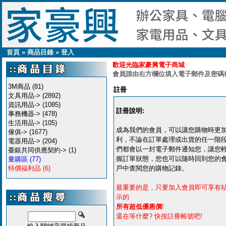
首頁
»
商品目錄
»
登入
歡迎光臨家豪興電子商城
會員請由右方欄位填入電子郵件及密碼
3M商品
(81)
註冊
文具用品->
(2892)
資訊用品->
(1085)
註冊說明:
事務機器->
(478)
生活用品->
(105)
成為我們的會員，可以讓您購物時更
傢俱->
(1677)
利，不論在訂單處理或出貨的任一階
電器用品->
(204)
們都會以一封電子郵件通知您，讓您
臺銀共同供應契約->
(1)
握訂單狀態，您也可以隨時回到您的
量購區
(77)
特價福利品
(6)
戶中查閱您的購物記錄。
最重要的是，只要加入會員即可享有
示的
所有超低優惠價
!
還在等什麼? 快按註冊帳號吧!