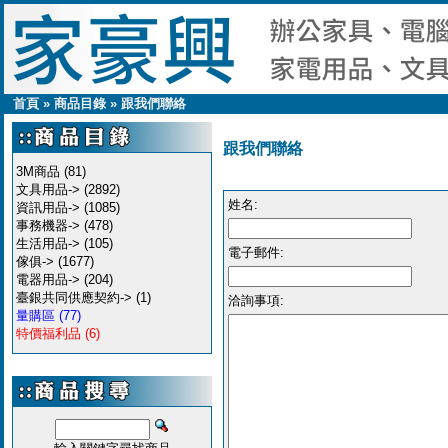
首頁
»
商品目錄
»
跟我們聯絡
跟我們聯絡
3M商品
(81)
文具用品->
(2892)
姓名:
資訊用品->
(1085)
事務機器->
(478)
生活用品->
(105)
電子郵件:
傢俱->
(1677)
電器用品->
(204)
臺銀共同供應契約->
(1)
洽詢事項:
量購區
(77)
特價福利品
(6)