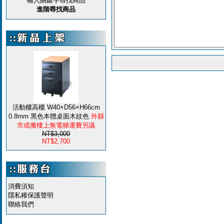
輸入關鍵字尋找商品
進階尋找商品
活動櫃高櫃 W40×D56×H66cm
0.8mm 黑色本體桌面木紋色
外縣
市或搬樓上無電梯運費另議
NT$3,000
NT$2,700
消費須知
隱私權保護聲明
聯絡我們