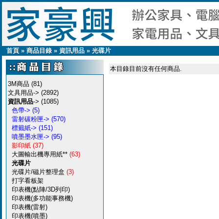
首頁
»
商品目錄
»
資訊用品
»
光碟片
本目錄目前沒有任何商品.
3M商品
(81)
文具用品->
(2892)
資訊用品
->
(1085)
色帶->
(5)
雷射碳粉匣->
(570)
標籤紙->
(151)
噴墨墨水匣->
(95)
影印紙
(37)
大圖輸出機專用紙**
(63)
光碟片
光碟片/磁片整理盒
(3)
打字看板架
印表機(點陣/3D列印)
印表機(多功能事務機)
印表機(雷射)
印表機(噴墨)