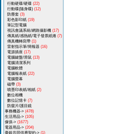
行動硬碟/硬碟
(22)
行動碟(隨身碟)
(12)
防塵套
(3)
彩色影印紙
(19)
筆記型電腦
視訊會議系統/網路攝影機
(17)
傳真紙/感熱紙/電子發票紙捲
(7)
傳真機轉寫帶
(1)
雷射指示筆/簡報器
(16)
電源插座
(17)
電腦鍵盤/滑鼠
(13)
電腦清潔系列
電腦軟體
電腦報表紙
(22)
電腦螢幕
磁帶
(3)
噴墨印表紙/相紙
(2)
數位相機
數位記憶卡
(7)
防窺片/護目鏡
事務機器->
(478)
生活用品->
(105)
傢俱->
(1677)
電器用品->
(204)
臺銀共同供應契約->
(1)