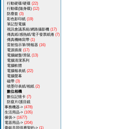
行動硬碟/硬碟
(22)
行動碟(隨身碟)
(12)
防塵套
(3)
彩色影印紙
(19)
筆記型電腦
視訊會議系統/網路攝影機
(17)
傳真紙/感熱紙/電子發票紙捲
(7)
傳真機轉寫帶
(1)
雷射指示筆/簡報器
(16)
電源插座
(17)
電腦鍵盤/滑鼠
(13)
電腦清潔系列
電腦軟體
電腦報表紙
(22)
電腦螢幕
磁帶
(3)
噴墨印表紙/相紙
(2)
數位相機
數位記憶卡
(7)
防窺片/護目鏡
事務機器->
(478)
生活用品->
(105)
傢俱->
(1677)
電器用品->
(204)
臺銀共同供應契約->
(1)