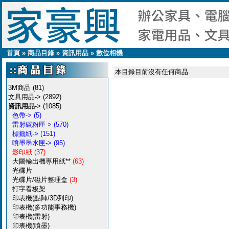
首頁
»
商品目錄
»
資訊用品
»
數位相機
本目錄目前沒有任何商品.
3M商品
(81)
文具用品->
(2892)
資訊用品
->
(1085)
色帶->
(5)
雷射碳粉匣->
(570)
標籤紙->
(151)
噴墨墨水匣->
(95)
影印紙
(37)
大圖輸出機專用紙**
(63)
光碟片
光碟片/磁片整理盒
(3)
打字看板架
印表機(點陣/3D列印)
印表機(多功能事務機)
印表機(雷射)
印表機(噴墨)