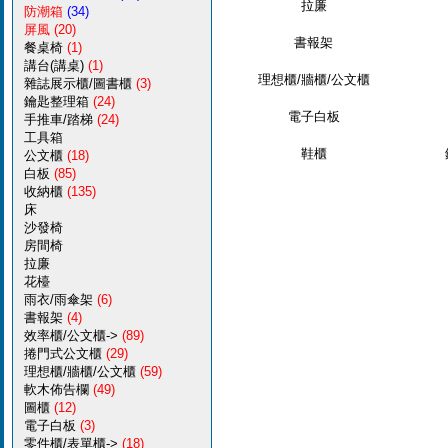
拉廉
防潮箱
(34)
屏風
(20)
書報架
餐桌椅
(1)
講台(講桌)
(1)
理想櫃/牆櫃/公文櫃
雜誌展示櫃/圖書櫃
(3)
鑰匙整理箱
(24)
電子白板
手推車/踏梯
(24)
工具箱
鞋櫃
公文櫃
(18)
白板
(85)
收納櫃
(135)
床
沙發椅
房間椅
拉廉
花檯
雨衣/雨傘架
(6)
書報架
(4)
效率櫃/公文櫃->
(89)
捲門式公文櫃
(29)
理想櫃/牆櫃/公文櫃
(59)
軟木佈告欄
(49)
圖櫃
(12)
電子白板
(3)
零件櫃/表單櫃->
(18)