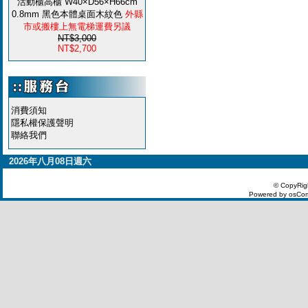
活動櫃高櫃 W40×D56×H66cm
0.8mm 黑色本體桌面木紋色
外縣
市或搬樓上無電梯運費另議
NT$3,000
NT$2,700
消費須知
隱私權保護聲明
聯絡我們
2026年八月08日週六
© CopyRig
Powered by osCom