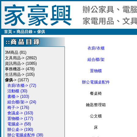
首頁
»
商品目錄
»
傢俱
衣廚/衣櫃
3M商品
(81)
文具用品->
(2892)
組合櫃/架
資訊用品->
(1085)
事務機器->
(478)
置物櫃
生活用品->
(105)
傢俱
->
(1677)
辦公電腦桌配件
衣廚/衣櫃->
(72)
活動櫃
(30)
餐桌椅
書櫃->
(103)
組合櫃/架->
(24)
鑰匙整理箱
椅子->
(176)
會議桌->
(163)
公文櫃
置物櫃->
(177)
電腦桌->
(58)
床
辦公桌->
(190)
辦公電腦桌配件
(38)