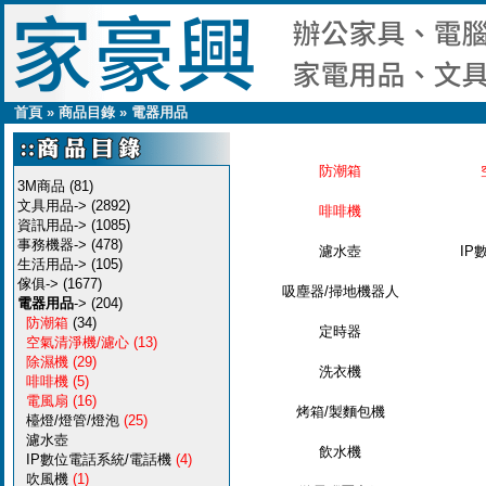
首頁
»
商品目錄
»
電器用品
防潮箱
3M商品
(81)
文具用品->
(2892)
啡啡機
資訊用品->
(1085)
事務機器->
(478)
濾水壺
IP
生活用品->
(105)
傢俱->
(1677)
吸塵器/掃地機器人
電器用品
->
(204)
防潮箱
(34)
定時器
空氣清淨機/濾心
(13)
除濕機
(29)
洗衣機
啡啡機
(5)
電風扇
(16)
烤箱/製麵包機
檯燈/燈管/燈泡
(25)
濾水壺
飲水機
IP數位電話系統/電話機
(4)
吹風機
(1)