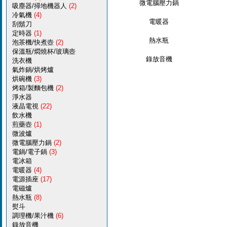
微電腦壓力鍋
吸塵器/掃地機器人
(2)
冷氣機
(4)
電暖器
刮鬍刀
定時器
(1)
熱水瓶
泡茶機/快煮壺
(2)
保溫瓶/燜燒杯/玻璃壺
錄放音機
洗衣機
氣炸鍋/烘烤爐
烘碗機
(3)
烤箱/製麵包機
(2)
淨水器
液晶電視
(22)
飲水機
煎藥壺
(1)
微波爐
微電腦壓力鍋
(2)
電鍋/電子鍋
(3)
電冰箱
電暖器
(4)
電源插座
(17)
電磁爐
熱水瓶
(8)
熨斗
調理機/果汁機
(6)
錄放音機