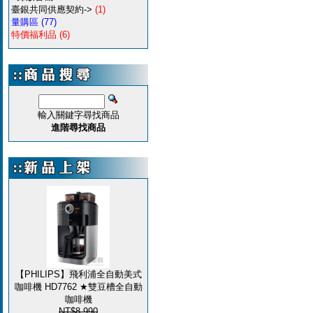
臺銀共同供應契約->
(1)
量購區
(77)
特價福利品
(6)
輸入關鍵字尋找商品
進階尋找商品
【PHILIPS】飛利浦全自動美式
咖啡機 HD7762 ★雙豆槽全自動
咖啡機
NT$8,990