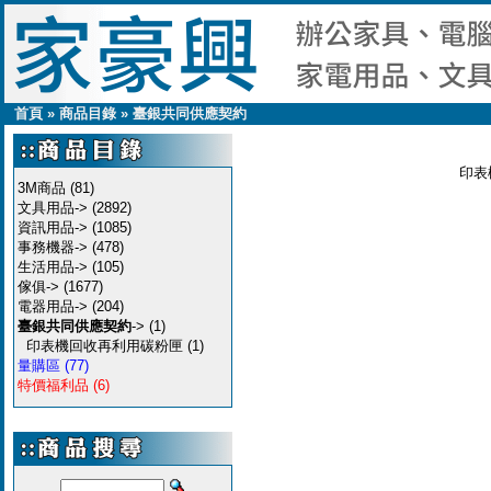
首頁
»
商品目錄
»
臺銀共同供應契約
印表
3M商品
(81)
文具用品->
(2892)
資訊用品->
(1085)
事務機器->
(478)
生活用品->
(105)
傢俱->
(1677)
電器用品->
(204)
臺銀共同供應契約
->
(1)
印表機回收再利用碳粉匣
(1)
量購區
(77)
特價福利品
(6)