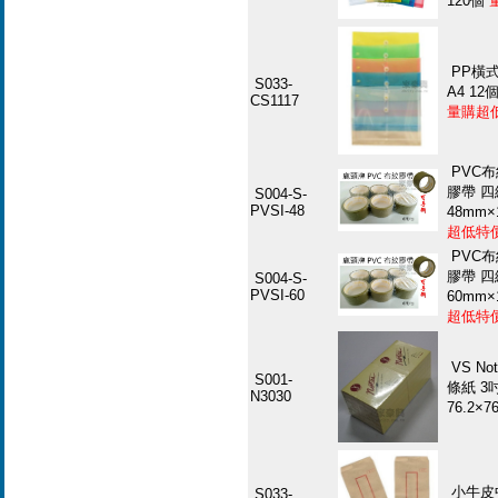
120個
PP橫
S033-
A4 12
CS1117
量購超
PVC
膠帶 
S004-S-
PVSI-48
48mm×
超低特
PVC
膠帶 
S004-S-
PVSI-60
60mm×
超低特
VS N
S001-
條紙 3
N3030
76.2×
小牛皮
S033-