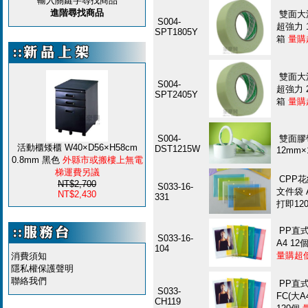
輸入關鍵字尋找商品
進階尋找商品
雙面大
S004-
超強力 1
SPT1805Y
箱
量購
雙面大
S004-
超強力 2
SPT2405Y
箱
量購
S004-
雙面膠
活動櫃矮櫃 W40×D56×H58cm
DST1215W
12mm×
0.8mm 黑色
外縣市或搬樓上無電
梯運費另議
CPP
NT$2,700
S033-16-
文件袋 A
NT$2,430
331
打即12
PP直
S033-16-
A4 12
104
量購超
消費須知
隱私權保護聲明
聯絡我們
PP直
S033-
FC(大A
CH119