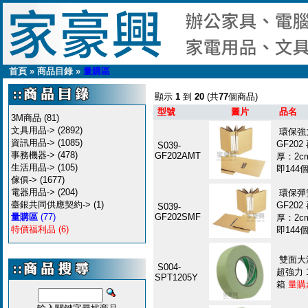
首頁
»
商品目錄
»
量購區
顯示
1
到
20
(共
77
個商品)
型號
圖片
品名
3M商品
(81)
文具用品->
(2892)
環保強
資訊用品->
(1085)
GF20
S039-
事務機器->
(478)
GF202AMT
厚：2cm
生活用品->
(105)
即144
傢俱->
(1677)
電器用品->
(204)
環保彈
臺銀共同供應契約->
(1)
GF20
S039-
量購區
(77)
GF202SMF
厚：2cm
特價福利品
(6)
即144
雙面大
S004-
超強力 1
SPT1205Y
箱
量購