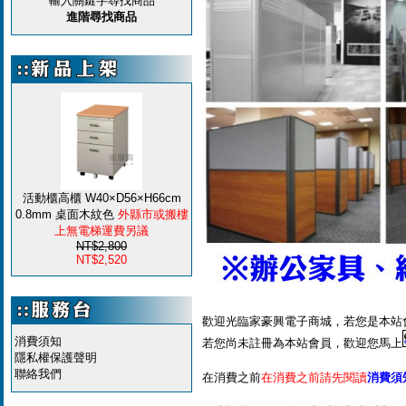
輸入關鍵字尋找商品
進階尋找商品
活動櫃高櫃 W40×D56×H66cm
0.8mm 桌面木紋色
外縣市或搬樓
上無電梯運費另議
NT$2,800
NT$2,520
歡迎光臨家豪興電子商城，若您是本站
消費須知
若您尚未註冊為本站會員，歡迎您馬上
隱私權保護聲明
聯絡我們
在消費之前
在消費之前請先閱讀
消費須