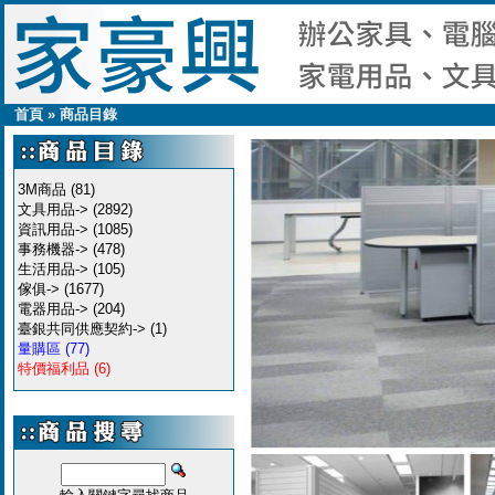
首頁
»
商品目錄
3M商品
(81)
文具用品->
(2892)
資訊用品->
(1085)
事務機器->
(478)
生活用品->
(105)
傢俱->
(1677)
電器用品->
(204)
臺銀共同供應契約->
(1)
量購區
(77)
特價福利品
(6)