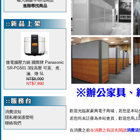
輸入關鍵字尋找商品
進階尋找商品
微電腦壓力鍋 國際牌 Panasonic
SR-PG501 3段高壓 可蒸、煮、
滷、燉 5L
NT$8,990
NT$7,990
歡迎光臨家豪興電子商城，若您是本站
消費須知
隱私權保護聲明
若您尚未註冊為本站會員，歡迎您馬上
聯絡我們
在消費之前
在消費之前請先閱讀
消費須