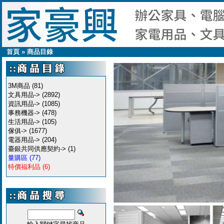
首頁
»
商品目錄
3M商品
(81)
文具用品->
(2892)
資訊用品->
(1085)
事務機器->
(478)
生活用品->
(105)
傢俱->
(1677)
電器用品->
(204)
臺銀共同供應契約->
(1)
量購區
(77)
特價福利品
(6)