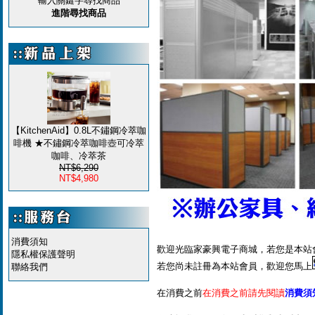
輸入關鍵字尋找商品
進階尋找商品
【KitchenAid】0.8L不鏽鋼冷萃咖
啡機 ★不鏽鋼冷萃咖啡壺可冷萃
咖啡、冷萃茶
NT$6,290
NT$4,980
消費須知
歡迎光臨家豪興電子商城，若您是本站
隱私權保護聲明
若您尚未註冊為本站會員，歡迎您馬上
聯絡我們
在消費之前
在消費之前請先閱讀
消費須