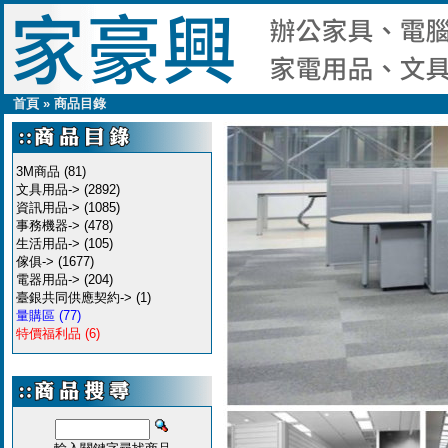
首頁
»
商品目錄
3M商品
(81)
文具用品->
(2892)
資訊用品->
(1085)
事務機器->
(478)
生活用品->
(105)
傢俱->
(1677)
電器用品->
(204)
臺銀共同供應契約->
(1)
量購區
(77)
特價福利品
(6)