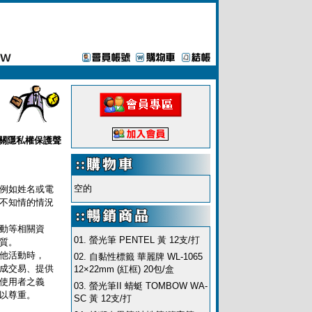
關隱私權保護聲
空的
例如姓名或電
不知情的情況
動等相關資
01.
螢光筆 PENTEL 黃 12支/打
質。
他活動時，
02.
自黏性標籤 華麗牌 WL-1065
成交易、提供
12×22mm (紅框) 20包/盒
使用者之義
03.
螢光筆II 蜻蜓 TOMBOW WA-
以尊重。
SC 黃 12支/打