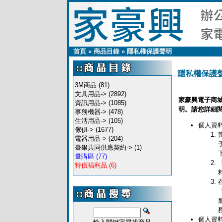
首頁
»
商品目錄
»
隱私權保護聲明
隱私權保護
3M商品
(81)
文具用品->
(2892)
家豪興電子商
資訊用品->
(1085)
明。請您詳細
事務機器->
(478)
生活用品->
(105)
個人資
傢俱->
(1677)
電器用品->
(204)
臺銀共同供應契約->
(1)
量購區
(77)
特價福利品
(6)
個人資