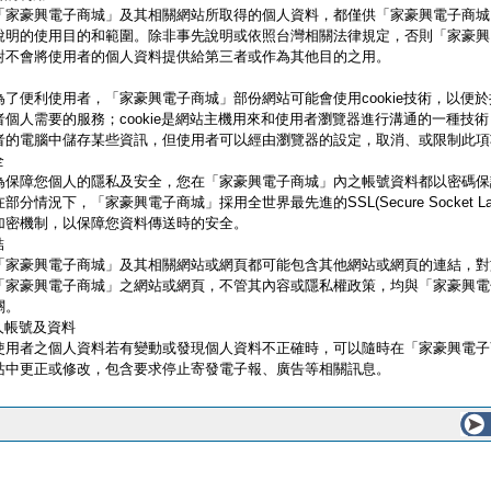
「家豪興電子商城」及其相關網站所取得的個人資料，都僅供「家豪興電子商城
說明的使用目的和範圍。除非事先說明或依照台灣相關法律規定，否則「家豪興
對不會將使用者的個人資料提供給第三者或作為其他目的之用。
為了便利使用者，「家豪興電子商城」部份網站可能會使用cookie技術，以便
者個人需要的服務；cookie是網站主機用來和使用者瀏覽器進行溝通的一種技
者的電腦中儲存某些資訊，但使用者可以經由瀏覽器的設定，取消、或限制此項
全
為保障您個人的隱私及安全，您在「家豪興電子商城」內之帳號資料都以密碼保
在部分情況下，「家豪興電子商城」採用全世界最先進的SSL(Secure Socket Layer
加密機制，以保障您資料傳送時的安全。
結
「家豪興電子商城」及其相關網站或網頁都可能包含其他網站或網頁的連結，對
「家豪興電子商城」之網站或網頁，不管其內容或隱私權政策，均與「家豪興電
關。
人帳號及資料
使用者之個人資料若有變動或發現個人資料不正確時，可以隨時在「家豪興電子
站中更正或修改，包含要求停止寄發電子報、廣告等相關訊息。