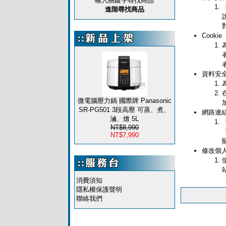
輸入關鍵字尋找商品
進階尋找商品
Cookie
資料安
微電腦壓力鍋 國際牌 Panasonic
SR-PG501 3段高壓 可蒸、煮、
網路連
滷、燉 5L
NT$8,990
NT$7,990
修改個
消費須知
隱私權保護聲明
聯絡我們