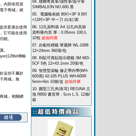
04.
雄獅奇異筆/油性筆/簽字筆
」內部依照原
SIMBALION NO.600 黑
電子商城」絕
05.
電腦報表紙 80行×3P 9.5吋
×11吋×3P 中一刀 白/紅/黃
06.
11孔資料袋 A4 11孔內頁袋
於提供更適合使用
資料冊內頁 厚：0.05mm 100入
術，它可能在使用
10包
超低特價
功能。
07.
自黏性標籤 華麗牌 WL-1008
護。
12×24mm 360張/包
)128bit傳輸
08.
利貼可再貼指示標籤 3M 683-
5CF 5色 12×43.1mm 20張/色
09.
智慧型滾輪 修正帶內帶(WH-
於這些不屬於
605用) 42-105 PLUS WH-605R
子商城」無
5mm×6m 10個/盒
超低特價
10.
圓型三孔夾(有耳) REGINA 立
強 R850 書背厚：5cm L.S. 12個/
商城」相關網
箱