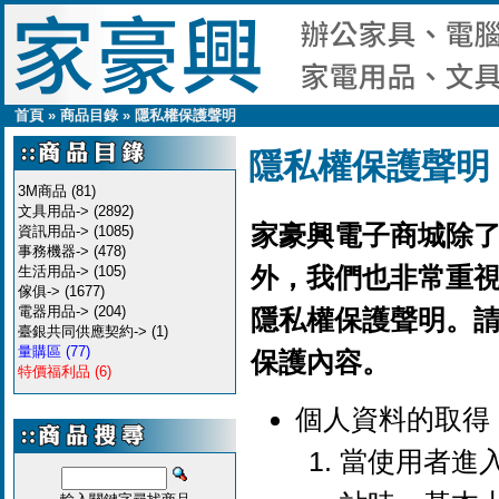
首頁
»
商品目錄
»
隱私權保護聲明
隱私權保護聲明
3M商品
(81)
文具用品->
(2892)
家豪興電子商城除
資訊用品->
(1085)
事務機器->
(478)
外，我們也非常重
生活用品->
(105)
傢俱->
(1677)
電器用品->
(204)
隱私權保護聲明。
臺銀共同供應契約->
(1)
量購區
(77)
保護內容。
特價福利品
(6)
個人資料的取得
當使用者進