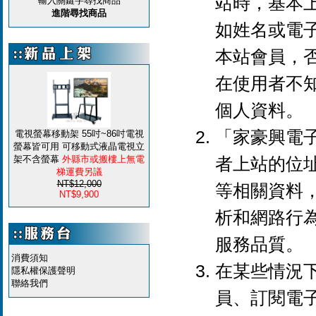
站時，基本
輸入關鍵字尋找商品
進階尋找商品
如姓名或電
本站會員，
在使用者不
個人資料。
「家豪興電
電視螢幕移動架 55吋~86吋電視
螢幕皆可用 可移動式液晶電視立
者上站的位
架不含螢幕
外縣市或搬樓上無電
梯運費另議
NT$12,000
等相關資料
NT$9,900
析和網路行
服務品質。
消費須知
在某些情況
隱私權保護聲明
聯絡我們
員、訂閱電