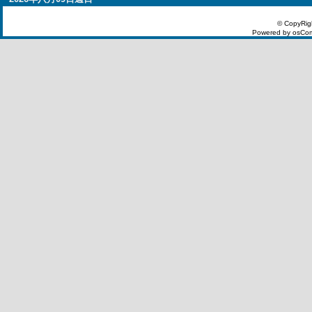
© CopyRig
Powered by osCom