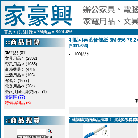
首頁
»
商品目錄
»
3M商品
»
S001-656
利貼可再貼便條紙 3M 656 76.2
[S001-656]
3M商品
(81)
100張/本
文具用品->
(2892)
資訊用品->
(1085)
事務機器->
(478)
生活用品->
(105)
傢俱->
(1677)
電器用品->
(204)
臺銀共同供應契約->
(1)
量購區
(77)
特價福利品
(6)
建議購買的商品清單！可以參考看看