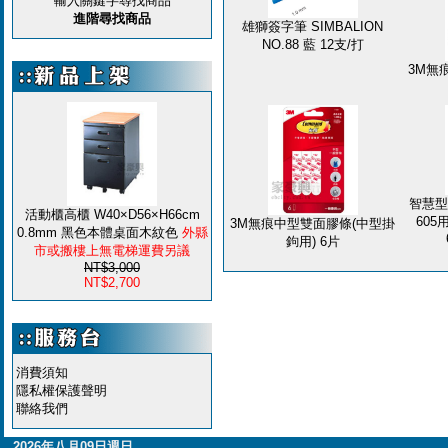
輸入關鍵字尋找商品
進階尋找商品
雄獅簽字筆 SIMBALION
NO.88 藍 12支/打
3M無
智慧型
活動櫃高櫃 W40×D56×H66cm
605用
3M無痕中型雙面膠條(中型掛
0.8mm 黑色本體桌面木紋色
外縣
鉤用) 6片
市或搬樓上無電梯運費另議
NT$3,000
NT$2,700
消費須知
隱私權保護聲明
聯絡我們
2026年八月09日週日