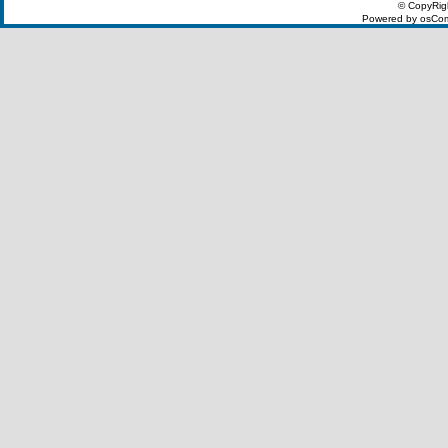
© CopyRig
Powered by osCom