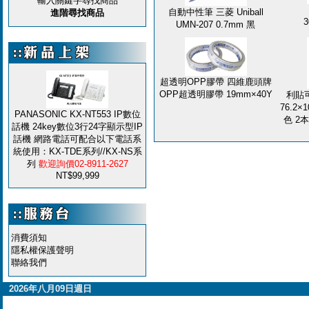
輸入關鍵字尋找商品
自動中性筆 三菱 Uniball
進階尋找商品
3
UMN-207 0.7mm 黑
超透明OPP膠帶 四維鹿頭牌
OPP超透明膠帶 19mm×40Y
利貼可
76.2×
PANASONIC KX-NT553 IP數位
色 2本
話機 24key數位3行24字顯示型IP
話機 網路電話可配合以下電話系
統使用：KX-TDE系列//KX-NS系
列
歡迎詢價02-8911-2627
NT$99,999
消費須知
隱私權保護聲明
聯絡我們
2026年八月09日週日