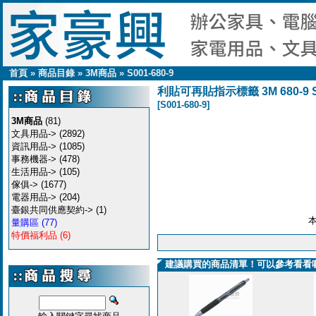
首頁
»
商品目錄
»
3M商品
»
S001-680-9
利貼可再貼指示標籤 3M 680-9 Sig
[S001-680-9]
3M商品
(81)
文具用品->
(2892)
資訊用品->
(1085)
事務機器->
(478)
生活用品->
(105)
傢俱->
(1677)
電器用品->
(204)
臺銀共同供應契約->
(1)
量購區
(77)
特價福利品
(6)
建議購買的商品清單！可以參考看看