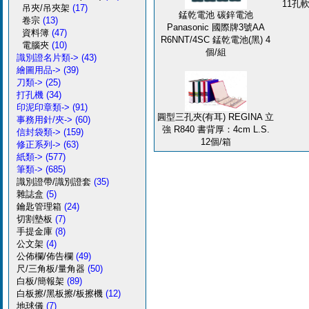
11孔軟
吊夾/吊夾架
(17)
錳乾電池 碳鋅電池
卷宗
(13)
Panasonic 國際牌3號AA
資料簿
(47)
R6NNT/4SC 錳乾電池(黑) 4
電腦夾
(10)
個/組
識別證名片類->
(43)
繪圖用品->
(39)
刀類->
(25)
打孔機
(34)
印泥印章類->
(91)
圓型三孔夾(有耳) REGINA 立
事務用針/夾->
(60)
強 R840 書背厚：4cm L.S.
信封袋類->
(159)
12個/箱
修正系列->
(63)
紙類->
(577)
筆類->
(685)
識別證帶/識別證套
(35)
雜誌盒
(5)
鑰匙管理箱
(24)
切割墊板
(7)
手提金庫
(8)
公文架
(4)
公佈欄/佈告欄
(49)
尺/三角板/量角器
(50)
白板/簡報架
(89)
白板擦/黑板擦/板擦機
(12)
地球儀
(7)