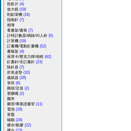
投影片
(4)
放大鏡
(19)
削鉛筆機
(16)
指南針
(7)
相簿
看書架/書靠
(7)
計時計數器/碼錶/叫人鈴
(5)
計算機
(19)
訂書機/電動釘書機
(52)
書報架
(4)
座席卡/壓克力牌/相框
(62)
釘書針/非訂書針
(23)
除針器
(7)
舒美桌墊
(10)
裁紙器
(28)
筆筒
(6)
圓規/定規
(2)
塑膠繩
(2)
圖夾
圖管/畢業證書管
(11)
電池
(19)
算盤
磁鐵
(24)
膠水/黏膠
(22)
膠台
(13)