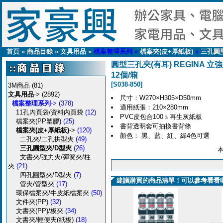
首頁
»
商品目錄
»
文具用品
»
檔案整理系列
»
檔案夾(皮+厚紙板)
»
三孔圓
圓型三孔夾(有耳) REGINA 立強 
12個/箱
[S038-850]
3M商品
(81)
文具用品
->
(2892)
尺寸：W270×H305×D50mm
檔案整理系列
->
(378)
適用紙張：210×280mm
11孔內頁袋/資料內頁袋
(12)
PVC皮包合100﹪再生灰紙板
檔案夾(PP塑膠)
(25)
書背透明套可抽換書背條
檔案夾(皮+厚紙板)
->
(120)
顏色： 黑、藍、紅、綠4色可選
二孔夾/二孔拱型夾
(49)
三孔圓型夾/D型夾
(26)
文書夾/強力夾/彈簧夾/柱
夾
(21)
四孔圓型夾/D型夾
(7)
建議購買的商品清單！可以參考看看
管夾/管型夾
(17)
環保檔案夾/牛皮紙檔案夾
(50)
文件夾(PP)
(32)
文書夾(PP)/板夾
(34)
文書夾/輕便夾(紙板)
(18)