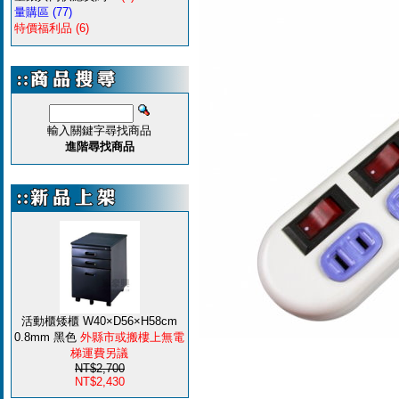
量購區
(77)
特價福利品
(6)
輸入關鍵字尋找商品
進階尋找商品
活動櫃矮櫃 W40×D56×H58cm
0.8mm 黑色
外縣市或搬樓上無電
梯運費另議
NT$2,700
NT$2,430