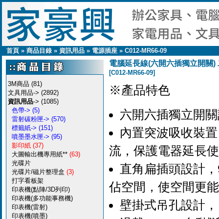
首頁
»
商品目錄
»
資訊用品
»
電源插座
»
C012-MR66-09
電腦延長線(六開六插獨立開關) 二孔六
[C012-MR66-09]
3M商品
(81)
※產品特色
文具用品->
(2892)
資訊用品
->
(1085)
色帶->
(5)
六開六插獨立開關
雷射碳粉匣->
(570)
標籤紙->
(151)
內置突波吸收裝置
噴墨墨水匣->
(95)
影印紙
(37)
流，保護電器延長使
大圖輸出機專用紙**
(63)
光碟片
直角扁插頭設計，
光碟片/磁片整理盒
(3)
打字看板架
佔空間，使空間更能
印表機(點陣/3D列印)
印表機(多功能事務機)
壁掛式吊孔設計，
印表機(雷射)
印表機(噴墨)