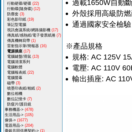
過載1650W自
行動硬碟/硬碟
(22)
行動碟(隨身碟)
(12)
外殼採用高級防燃
防塵套
(3)
彩色影印紙
(19)
通過國家安全檢驗
筆記型電腦
視訊會議系統/網路攝影機
(17)
傳真紙/感熱紙/電子發票紙捲
(7)
傳真機轉寫帶
(1)
※產品規格
雷射指示筆/簡報器
(16)
電源插座
(17)
規格: AC 125V 15
電腦鍵盤/滑鼠
(13)
電腦清潔系列
電壓: AC 110V 60
電腦軟體
電腦報表紙
(22)
輸出插座: AC 11
電腦螢幕
磁帶
(3)
噴墨印表紙/相紙
(2)
數位相機
數位記憶卡
(7)
防窺片/護目鏡
事務機器->
(478)
生活用品->
(105)
傢俱->
(1677)
電器用品->
(204)
臺銀共同供應契約->
(1)