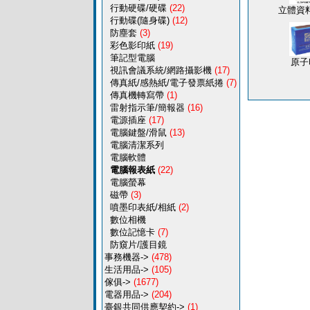
行動硬碟/硬碟
(22)
立體資料
行動碟(隨身碟)
(12)
防塵套
(3)
彩色影印紙
(19)
筆記型電腦
原子
視訊會議系統/網路攝影機
(17)
傳真紙/感熱紙/電子發票紙捲
(7)
傳真機轉寫帶
(1)
雷射指示筆/簡報器
(16)
電源插座
(17)
電腦鍵盤/滑鼠
(13)
電腦清潔系列
電腦軟體
電腦報表紙
(22)
電腦螢幕
磁帶
(3)
噴墨印表紙/相紙
(2)
數位相機
數位記憶卡
(7)
防窺片/護目鏡
事務機器->
(478)
生活用品->
(105)
傢俱->
(1677)
電器用品->
(204)
臺銀共同供應契約->
(1)