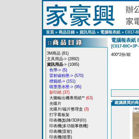
首頁
»
商品目錄
»
資訊用品
»
電腦報表紙
»
C017-8
電腦報表紙 80
[C017-80C×3P-
3M商品
(81)
400*2份/箱
文具用品->
(2892)
資訊用品
->
(1085)
色帶->
(5)
雷射碳粉匣->
(570)
標籤紙->
(151)
噴墨墨水匣->
(95)
影印紙
(37)
大圖輸出機專用紙**
(63)
建議購買的商
光碟片
光碟片/磁片整理盒
(3)
打字看板架
印表機(點陣/3D列印)
印表機(多功能事務機)
印表機(雷射)
印表機(噴墨)