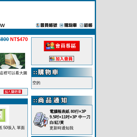
800
NT$470
這裡可以看大圖
空的
電腦報表紙 80行×3P
9.5吋×11吋×3P 中一刀
白/紅/黃
 50張入 單面
更新時通知我