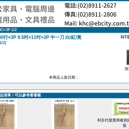
0C×3P-1/2
NT$
行×3P 9.5吋×11吋×3P 中一刀 白/紅/黃
1/2]
按
本商品上架日期：.
品清單！可以參考看看喔
利百代發票用複寫紙
藍