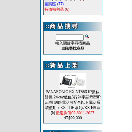
量購區
(77)
特價福利品
(6)
輸入關鍵字尋找商品
進階尋找商品
PANASONIC KX-NT553 IP數位
話機 24key數位3行24字顯示型IP
話機 網路電話可配合以下電話系
統使用：KX-TDE系列//KX-NS系
列
歡迎詢價02-8911-2627
NT$99,999