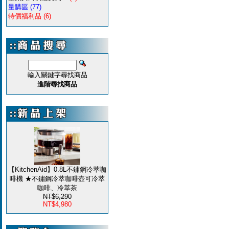
量購區
(77)
特價福利品
(6)
輸入關鍵字尋找商品
進階尋找商品
【KitchenAid】0.8L不鏽鋼冷萃咖
啡機 ★不鏽鋼冷萃咖啡壺可冷萃
咖啡、冷萃茶
NT$6,290
NT$4,980