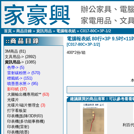
首頁
»
商品目錄
»
資訊用品
»
電腦報表紙
»
C017-80C×3P-1/2
電腦報表紙 80行×3P 9.5吋×11
[C017-80C×3P-1/2]
3M商品
(81)
400*2份/箱
文具用品->
(2892)
資訊用品
->
(1085)
色帶->
(5)
雷射碳粉匣->
(570)
標籤紙->
(151)
噴墨墨水匣->
(95)
影印紙
(37)
大圖輸出機專用紙**
(63)
建議購買的商品清單！可以參考看看
光碟片
光碟片/磁片整理盒
(3)
打字看板架
印表機(點陣/3D列印)
印表機(多功能事務機)
利百代
印表機(雷射)
印表機(噴墨)