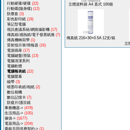
行動硬碟/硬碟
(22)
立體資料袋 A4 直式 100個
行動碟(隨身碟)
(12)
防塵套
(3)
彩色影印紙
(19)
筆記型電腦
視訊會議系統/網路攝影機
(17)
傳真紙/感熱紙/電子發票紙捲
(7)
傳真紙 216×30×0.5A 12支/箱
傳真機轉寫帶
(1)
立體
雷射指示筆/簡報器
(16)
電源插座
(17)
電腦鍵盤/滑鼠
(13)
電腦清潔系列
電腦軟體
電腦報表紙
(22)
電腦螢幕
磁帶
(3)
噴墨印表紙/相紙
(2)
數位相機
數位記憶卡
(7)
防窺片/護目鏡
事務機器->
(478)
生活用品->
(105)
傢俱->
(1677)
電器用品->
(204)
臺銀共同供應契約->
(1)