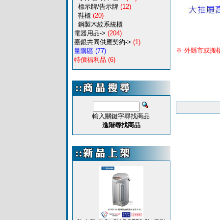
標示牌/告示牌
(12)
鞋櫃
(20)
鋼製木紋系統櫃
電器用品->
(204)
臺銀共同供應契約->
(1)
※ 外縣市或搬
量購區
(77)
特價福利品
(6)
矮活動櫃‧活動矮櫃
輸入關鍵字尋找商品
進階尋找商品