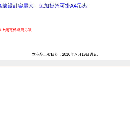
樓上無電梯運費另議
‧活動鐵櫃‧活動袖箱‧三層櫃‧三抽活動櫃‧桌下櫃‧明鎰 P31 CN35-3
本商品上架日期：2016年八月19日週五.