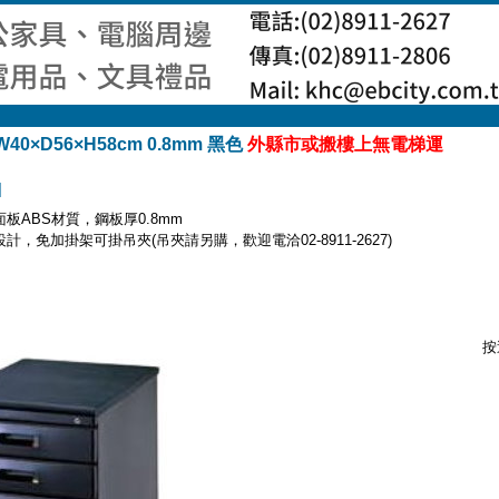
0×D56×H58cm 0.8mm 黑色
外縣市或搬樓上無電梯運
]
板ABS材質，鋼板厚0.8mm
計，免加掛架可掛吊夾(吊夾請另購，歡迎電洽02-8911-2627)
按