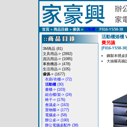
首頁
»
商品目錄
»
傢俱
»
活動櫃
»
F016-YS58-38
活動櫃矮櫃 W4
費另議
[F016-YS58-38
3M商品
(81)
文具用品->
(2892)
鋼製本體桌面
資訊用品->
(1085)
大抽屜高牆設
事務機器->
(478)
生活用品->
(105)
傢俱
->
(1677)
衣廚/衣櫃->
(72)
活動櫃
(30)
書櫃->
(103)
組合櫃/架->
(24)
椅子->
(176)
會議桌->
(163)
置物櫃->
(177)
電腦桌->
(58)
辦公桌->
(190)
辦公電腦桌配件
(38)