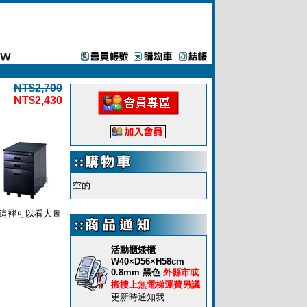
NT$2,700
NT$2,430
空的
這裡可以看大圖
活動櫃矮櫃
W40×D56×H58cm
0.8mm 黑色
外縣市或
搬樓上無電梯運費另議
更新時通知我