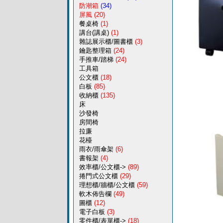
防潮箱
(34)
屏風
(20)
餐桌椅
(1)
講台(講桌)
(1)
雜誌展示櫃/圖書櫃
(3)
鑰匙整理箱
(24)
手推車/踏梯
(24)
工具箱
公文櫃
(18)
白板
(85)
收納櫃
(135)
床
沙發椅
房間椅
拉廉
花檯
雨衣/雨傘架
(6)
書報架
(4)
效率櫃/公文櫃->
(89)
捲門式公文櫃
(29)
理想櫃/牆櫃/公文櫃
(59)
軟木佈告欄
(49)
圖櫃
(12)
電子白板
(3)
零件櫃/表單櫃->
(18)