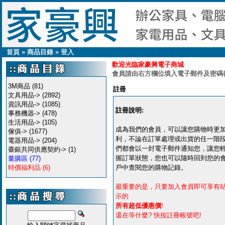
首頁
»
商品目錄
»
登入
歡迎光臨家豪興電子商城
會員請由右方欄位填入電子郵件及密碼
3M商品
(81)
註冊
文具用品->
(2892)
資訊用品->
(1085)
註冊說明:
事務機器->
(478)
生活用品->
(105)
成為我們的會員，可以讓您購物時更
傢俱->
(1677)
利，不論在訂單處理或出貨的任一階
電器用品->
(204)
們都會以一封電子郵件通知您，讓您
臺銀共同供應契約->
(1)
握訂單狀態，您也可以隨時回到您的
量購區
(77)
特價福利品
(6)
戶中查閱您的購物記錄。
最重要的是，只要加入會員即可享有
示的
所有超低優惠價
!
還在等什麼? 快按註冊帳號吧!