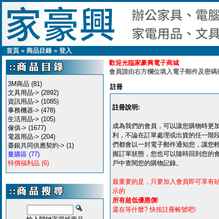
首頁
»
商品目錄
»
登入
歡迎光臨家豪興電子商城
會員請由右方欄位填入電子郵件及密碼
3M商品
(81)
註冊
文具用品->
(2892)
資訊用品->
(1085)
註冊說明:
事務機器->
(478)
生活用品->
(105)
成為我們的會員，可以讓您購物時更
傢俱->
(1677)
利，不論在訂單處理或出貨的任一階
電器用品->
(204)
們都會以一封電子郵件通知您，讓您
臺銀共同供應契約->
(1)
握訂單狀態，您也可以隨時回到您的
量購區
(77)
特價福利品
(6)
戶中查閱您的購物記錄。
最重要的是，只要加入會員即可享有
示的
所有超低優惠價
!
還在等什麼? 快按註冊帳號吧!