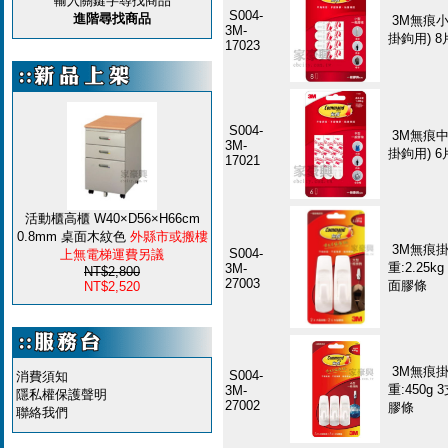
輸入關鍵字尋找商品
S004-
進階尋找商品
3M無痕
3M-
掛鉤用) 8
17023
S004-
3M無痕
3M-
掛鉤用) 6
17021
活動櫃高櫃 W40×D56×H66cm
0.8mm 桌面木紋色
外縣市或搬樓
3M無痕掛
S004-
上無電梯運費另議
重:2.25
3M-
NT$2,800
27003
面膠條
NT$2,520
3M無痕掛
S004-
消費須知
重:450g
3M-
隱私權保護聲明
27002
膠條
聯絡我們