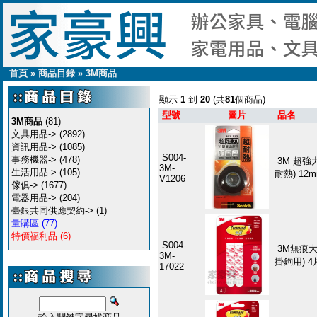
首頁
»
商品目錄
»
3M商品
顯示
1
到
20
(共
81
個商品)
型號
圖片
品名
3M商品
(81)
文具用品->
(2892)
資訊用品->
(1085)
S004-
事務機器->
(478)
3M 超強
3M-
生活用品->
(105)
耐熱) 12m
V1206
傢俱->
(1677)
電器用品->
(204)
臺銀共同供應契約->
(1)
量購區
(77)
特價福利品
(6)
S004-
3M無痕
3M-
掛鉤用) 4
17022